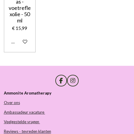
as -
voetrefle
xolie - 50
ml
€ 15,99
Houd mij op de hoogte
F
I
a
n
Ammonite Aromatherapy
c
s
e
t
Over ons
b
a
o
g
Ambassadeur vacature
o
r
k
a
Veelgestelde vragen
m
Reviews - tevreden klanten