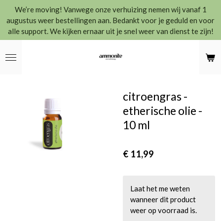
We’re moving! Vanwege onze verhuizing nemen wij vanaf 1
Ga
augustus weer bestellingen aan. Bedankt voor je geduld en voor
direct
alle support. We kijken ernaar uit je snel weer van dienst te zijn!
naar
de
hoofdinhoud
citroengras -
etherische olie -
10 ml
€ 11,99
Laat het me weten
wanneer dit product
weer op voorraad is.