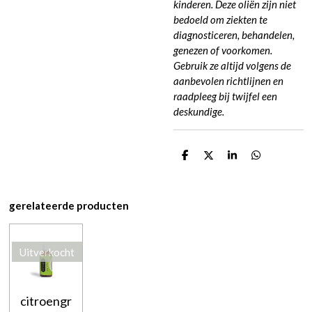
kinderen. Deze oliën zijn niet
bedoeld om ziekten te
diagnosticeren, behandelen,
genezen of voorkomen.
Gebruik ze altijd volgens de
aanbevolen richtlijnen en
raadpleeg bij twijfel een
deskundige.
D
D
S
D
e
e
h
e
l
e
a
l
e
l
r
e
n
e
n
gerelateerde producten
Uitverkocht
citroengr